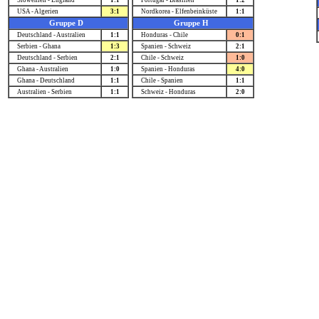
Slowenien - England
1:1
Portugal - Brasilien
1:2
USA - Algerien
3:1
Nordkorea - Elfenbeinküste
1:1
Gruppe D
Gruppe H
Deutschland - Australien
1:1
Honduras - Chile
0:1
Serbien - Ghana
1:3
Spanien - Schweiz
2:1
Deutschland - Serbien
2:1
Chile - Schweiz
1:0
Ghana - Australien
1:0
Spanien - Honduras
4:0
Ghana - Deutschland
1:1
Chile - Spanien
1:1
Australien - Serbien
1:1
Schweiz - Honduras
2:0