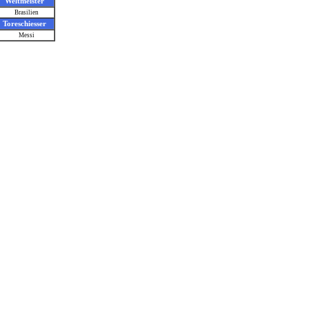
Weltmeister
Brasilien
Toreschiesser
Messi