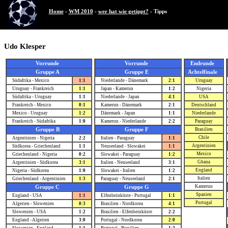
Home
-
WM 2010
-
wer hat wie getippt?
- Tipps
Udo Klesper
Vorrunde
Vorrunde
Endrunde
Gruppe A
Gruppe E
Achtelfinale
Südafrika - Mexico
1:1
Niederlande - Dänemark
2:1
Uruguay
Uruguay - Frankreich
1:1
Japan - Kamerun
1:2
Nigeria
Südafrika - Uruguay
1:1
Niederlande - Japan
4:1
USA
Frankreich - Mexico
0:1
Kamerun - Dänemark
2:1
Deutschland
Mexico - Uruguay
1:2
Dänemark - Japan
1:1
Niederlande
Frankreich - Südafrika
1:0
Kamerun - Niederlande
2:2
Paraguay
Gruppe B
Gruppe F
Brasilien
Chile
Argentinien - Nigeria
2:2
Italien - Paraguay
1:1
Argentinien
Südkorea - Griechenland
1:1
Neuseeland - Slowakei
1:1
Mexico
Griechenland - Nigeria
0:2
Slowakei - Paraguay
1:2
Ghana
Argentinien - Südkorea
3:1
Italien - Neuseeland
3:1
England
Nigeria - Südkorea
1:0
Slowakei - Italien
1:2
Italien
Griechenland - Argentinien
1:3
Paraguay - Neuseeland
2:1
Kamerun
Gruppe C
Gruppe G
Spanien
England - USA
1:1
Elfenbeinküste - Portugal
1:1
Portugal
Algerien - Slowenien
0:3
Brasilien - Nordkorea
4:1
Slowenien - USA
1:2
Brasilien - Elfenbeinküste
2:2
England - Algerien
3:0
Portugal - Nordkorea
2:0