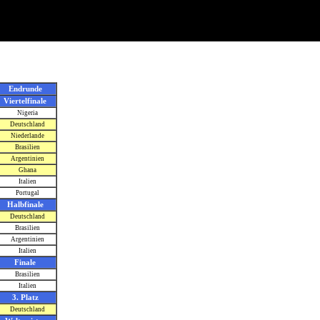
Endrunde
Viertelfinale
Nigeria
Deutschland
Niederlande
Brasilien
Argentinien
Ghana
Italien
Portugal
Halbfinale
Deutschland
Brasilien
Argentinien
Italien
Finale
Brasilien
Italien
3. Platz
Deutschland