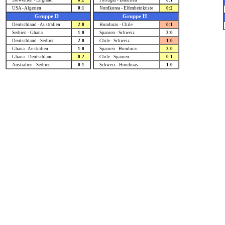
Slowenien - England
0:2
Portugal - Brasilien
0:1
USA - Algerien
0:1
Nordkorea - Elfenbeinküste
0:2
Gruppe D
Gruppe H
Deutschland - Australien
2:0
Honduras - Chile
0:1
Serbien - Ghana
1:0
Spanien - Schweiz
3:0
Deutschland - Serbien
2:0
Chile - Schweiz
1:0
Ghana - Australien
1:0
Spanien - Honduras
3:0
Ghana - Deutschland
0:2
Chile - Spanien
0:1
Australien - Serbien
0:1
Schweiz - Honduras
1:0