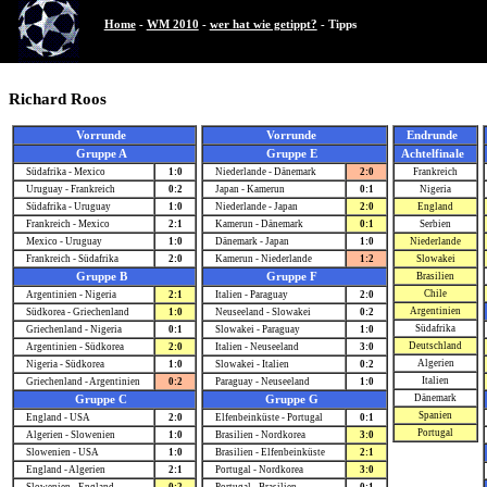
Home
-
WM 2010
-
wer hat wie getippt?
- Tipps
Richard Roos
Vorrunde
Vorrunde
Endrunde
Gruppe A
Gruppe E
Achtelfinale
Südafrika - Mexico
1:0
Niederlande - Dänemark
2:0
Frankreich
Uruguay - Frankreich
0:2
Japan - Kamerun
0:1
Nigeria
Südafrika - Uruguay
1:0
Niederlande - Japan
2:0
England
Frankreich - Mexico
2:1
Kamerun - Dänemark
0:1
Serbien
Mexico - Uruguay
1:0
Dänemark - Japan
1:0
Niederlande
Frankreich - Südafrika
2:0
Kamerun - Niederlande
1:2
Slowakei
Gruppe B
Gruppe F
Brasilien
Chile
Argentinien - Nigeria
2:1
Italien - Paraguay
2:0
Argentinien
Südkorea - Griechenland
1:0
Neuseeland - Slowakei
0:2
Südafrika
Griechenland - Nigeria
0:1
Slowakei - Paraguay
1:0
Deutschland
Argentinien - Südkorea
2:0
Italien - Neuseeland
3:0
Algerien
Nigeria - Südkorea
1:0
Slowakei - Italien
0:2
Italien
Griechenland - Argentinien
0:2
Paraguay - Neuseeland
1:0
Dänemark
Gruppe C
Gruppe G
Spanien
England - USA
2:0
Elfenbeinküste - Portugal
0:1
Portugal
Algerien - Slowenien
1:0
Brasilien - Nordkorea
3:0
Slowenien - USA
1:0
Brasilien - Elfenbeinküste
2:1
England - Algerien
2:1
Portugal - Nordkorea
3:0