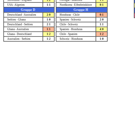
Slowenien - England
1:2
Portugal - Brasilien
1:1
USA - Algerien
1:1
Nordkorea - Elfenbeinküste
0:1
Gruppe D
Gruppe H
Deutschland - Australien
2:0
Honduras - Chile
0:1
Serbien - Ghana
1:0
Spanien - Schweiz
2:0
Deutschland - Serbien
2:1
Chile - Schweiz
1:1
Ghana - Australien
1:1
Spanien - Honduras
4:0
Ghana - Deutschland
1:2
Chile - Spanien
1:2
Australien - Serbien
1:2
Schweiz - Honduras
1:0