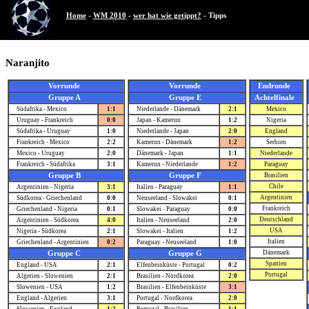
Home
-
WM 2010
-
wer hat wie getippt?
- Tipps
Naranjito
Vorrunde
Vorrunde
Endrunde
Gruppe A
Gruppe E
Achtelfinale
Südafrika - Mexico
1:1
Niederlande - Dänemark
2:1
Mexico
Uruguay - Frankreich
0:0
Japan - Kamerun
1:2
Nigeria
Südafrika - Uruguay
1:0
Niederlande - Japan
2:0
England
Frankreich - Mexico
2:2
Kamerun - Dänemark
1:2
Serbien
Mexico - Uruguay
2:0
Dänemark - Japan
1:1
Niederlande
Frankreich - Südafrika
3:1
Kamerun - Niederlande
1:2
Paraguay
Gruppe B
Gruppe F
Brasilien
Chile
Argentinien - Nigeria
3:1
Italien - Paraguay
1:1
Argentinien
Südkorea - Griechenland
0:0
Neuseeland - Slowakei
0:1
Frankreich
Griechenland - Nigeria
0:1
Slowakei - Paraguay
0:0
Deutschland
Argentinien - Südkorea
4:0
Italien - Neuseeland
2:0
USA
Nigeria - Südkorea
2:1
Slowakei - Italien
1:2
Italien
Griechenland - Argentinien
0:2
Paraguay - Neuseeland
1:0
Dänemark
Gruppe C
Gruppe G
Spanien
England - USA
2:1
Elfenbeinküste - Portugal
0:2
Portugal
Algerien - Slowenien
2:1
Brasilien - Nordkorea
2:0
Slowenien - USA
1:2
Brasilien - Elfenbeinküste
3:1
England - Algerien
3:1
Portugal - Nordkorea
2:0